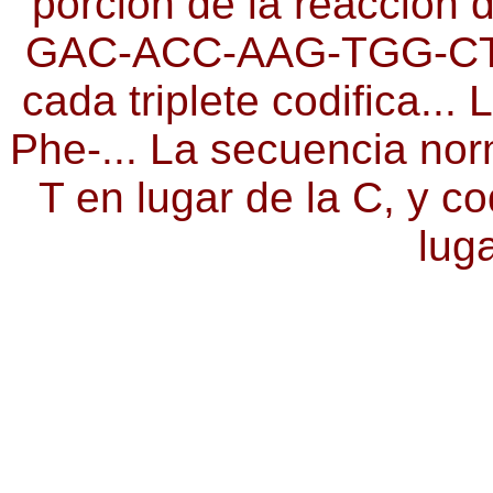
porción de la reacción 
GAC-ACC-AAG-TGG-CTG
cada triplete codifica..
Phe-... La secuencia nor
T en lugar de la C, y co
lug