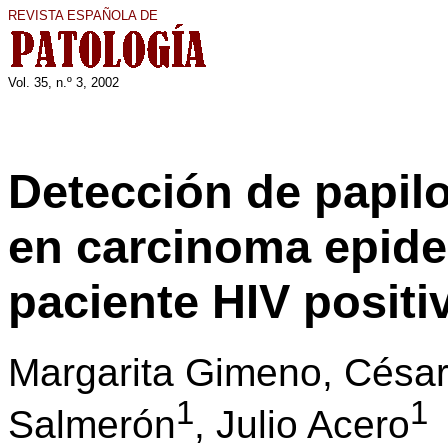
REVISTA ESPAÑOLA DE
Vol. 35, n.º 3, 2002
Detección de papi
en carcinoma epide
paciente HIV positi
Margarita Gimeno, César
1
1
Salmerón
, Julio Acero