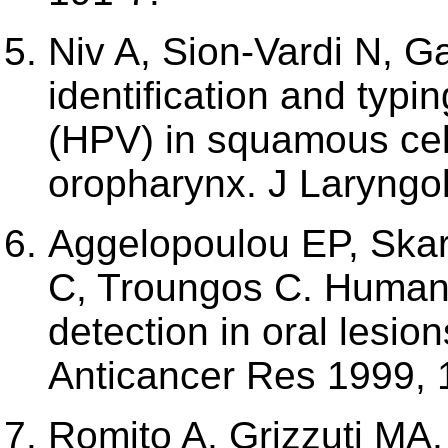
Niv A, Sion-Vardi N, G
identification and typ
(HPV) in squamous cell
oropharynx. J Laryngol 
Aggelopoulou EP, Skarl
C, Troungos C. Human
detection in oral lesio
Anticancer Res 1999, 
Romito A, Grizzuti MA, 