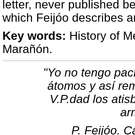
letter, never published b
which Feijóo describes a
Key words:
History of M
Marañón.
"Yo no tengo pac
átomos y así rem
V.P.dad los atis
ar
P. Feijóo. C