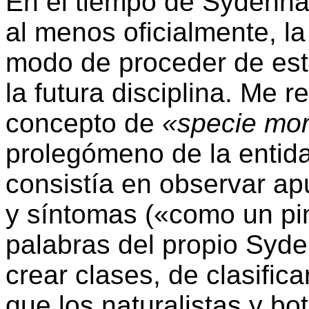
En el tiempo de Sydenha
al menos oficialmente, l
modo de proceder de est
la futura disciplina. Me r
concepto de
«specie mo
prolegómeno de la entida
consistía en observar a
y síntomas («como un pi
palabras del propio Syde
crear clases, de clasifi
que los naturalistas y b