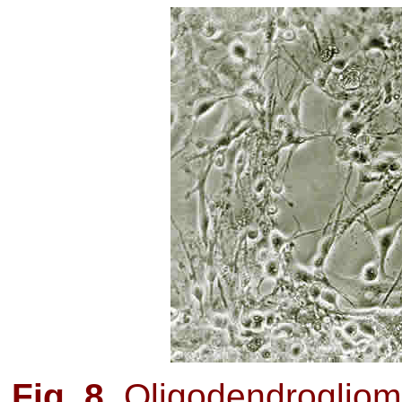
Fig. 8.
Oligodendroglioma