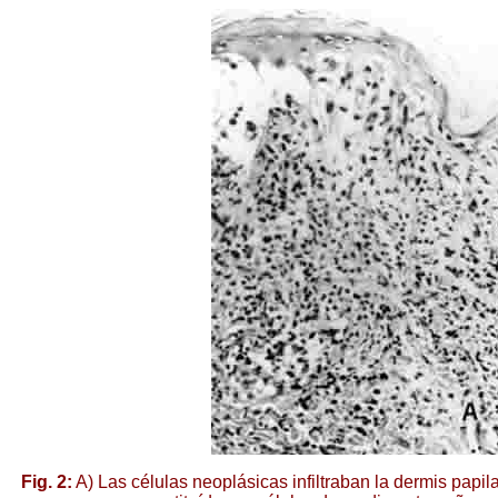
Fig. 2:
A) Las células neoplásicas infiltraban la dermis papila