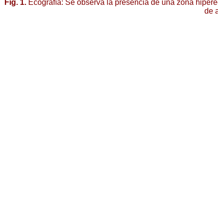
Fig. 1.
Ecografía: Se observa la presencia de una zona hipereco
de a