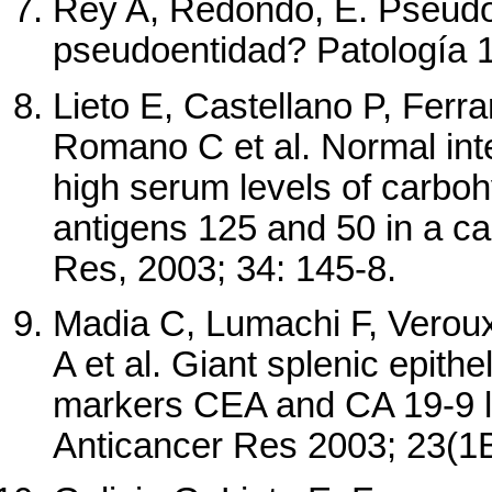
Rey A, Redondo, E. Pseudo
pseudoentidad? Patología 1
Lieto E, Castellano P, Ferra
Romano C et al. Normal int
high serum levels of carbo
antigens 125 and 50 in a ca
Res, 2003; 34: 145-8.
Madia C, Lumachi F, Veroux
A et al. Giant splenic epith
markers CEA and CA 19-9 le
Anticancer Res 2003; 23(1B