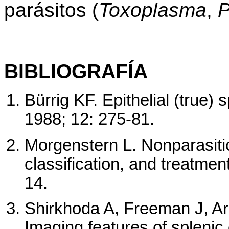
parásitos (
Toxoplasma
,
P
BIBLIOGRAFÍA
Bürrig KF. Epithelial (true)
1988; 12: 275-81.
Morgenstern L. Nonparasitic
classification, and treatmen
14.
Shirkhoda A, Freeman J, Ar
Imaging features of splenic