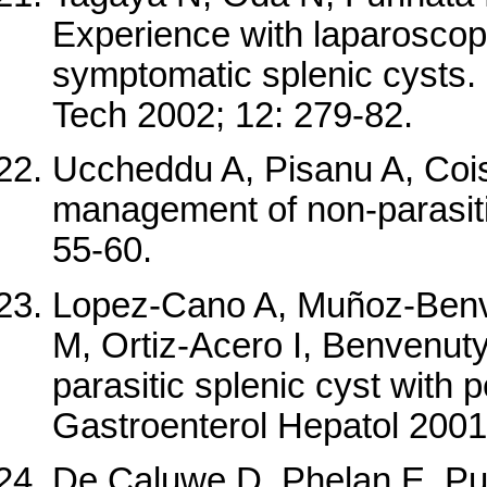
Experience with laparoscop
symptomatic splenic cysts
Tech 2002; 12: 279-82.
Uccheddu A, Pisanu A, Cois
management of non-parasitic
55-60.
Lopez-Cano A, Muñoz-Benv
M, Ortiz-Acero I, Benvenut
parasitic splenic cyst with 
Gastroenterol Hepatol 2001
De Caluwe D, Phelan E, Puri