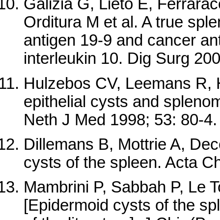
Galizia G, Lieto E, Ferrarac
Orditura M et al. A true spl
antigen 19-9 and cancer an
interleukin 10. Dig Surg 200
Hulzebos CV, Leemans R, H
epithelial cysts and splen
Neth J Med 1998; 53: 80-4.
Dillemans B, Mottrie A, De
cysts of the spleen. Acta Ch
Mambrini P, Sabbah P, Le Toq
[Epidermoid cysts of the sp