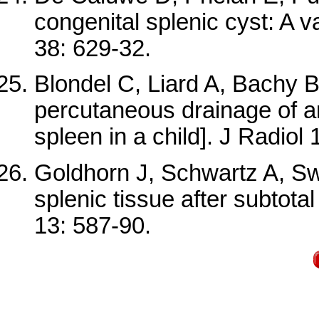
congenital splenic cyst: A v
38: 629-32.
Blondel C, Liard A, Bachy 
percutaneous drainage of an
spleen in a child]. J Radiol
Goldhorn J, Schwartz A, Swif
splenic tissue after subtota
13: 587-90.