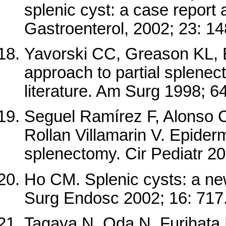
splenic cyst: a case report 
Gastroenterol, 2002; 23: 14
Yavorski CC, Greason KL, 
approach to partial splene
literature. Am Surg 1998; 64
Seguel Ramírez F, Alonso C
Rollan Villamarin V. Epiderm
splenectomy. Cir Pediatr 20
Ho CM. Splenic cysts: a ne
Surg Endosc 2002; 16: 717
Tagaya N, Oda N, Furihata 