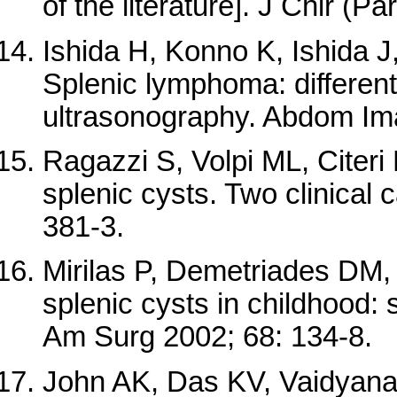
of the literature]. J Chir (P
Ishida H, Konno K, Ishida 
Splenic lymphoma: differenti
ultrasonography. Abdom Ima
Ragazzi S, Volpi ML, Citeri
splenic cysts. Two clinical
381-3.
Mirilas P, Demetriades DM, 
splenic cysts in childhood:
Am Surg 2002; 68: 134-8.
John AK, Das KV, Vaidyanat