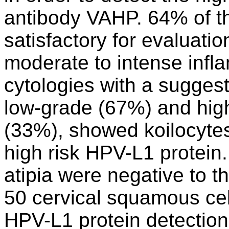
antibody VAHP. 64% of t
satisfactory for evaluati
moderate to intense infl
cytologies with a suggesti
low-grade (67%) and high-
(33%), showed koilocytes 
high risk HPV-L1 protein.
atipia were negative to t
50 cervical squamous cel
HPV-L1 protein detection