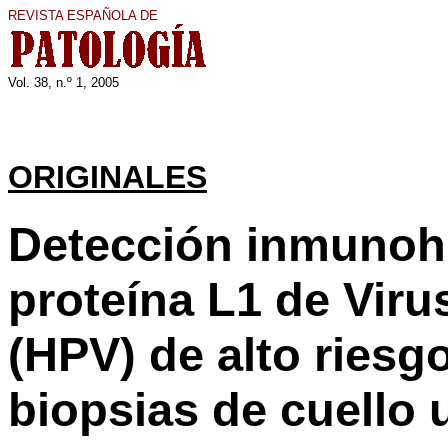
REVISTA ESPAÑOLA DE
Vol. 3
8
, n.º 1, 200
5
ORIGINALES
Detección inmunohi
proteína L1 de Vir
(HPV) de alto riesgo
biopsias de cuello 