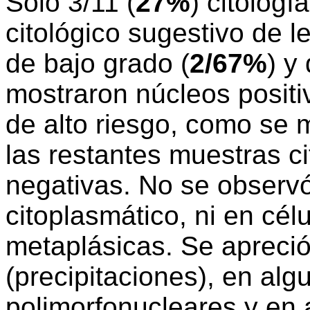
Sólo 3/11 (
27%
) citologí
citológico sugestivo de l
de bajo grado (
2/67%
) y
mostraron núcleos positi
de alto riesgo, como se 
las restantes muestras ci
negativas. No se observó 
citoplasmático, ni en cél
metaplásicas. Se apreció
(precipitaciones), en alg
polimorfonucleares y en 