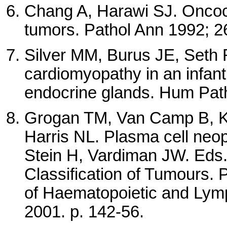
Chang A, Harawi SJ. Oncoc
tumors. Pathol Ann 1992; 2
Silver MM, Burus JE, Seth
cardiomyopathy in an infant
endocrine glands. Hum Path
Grogan TM, Van Camp B, Ky
Harris NL. Plasma cell neop
Stein H, Vardiman JW. Eds.
Classification of Tumours.
of Haematopoietic and Lym
2001. p. 142-56.