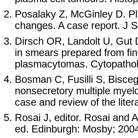
Posalaky Z, McGinley D. P
changes. A case report. J 
Dirsch OR, Landolt U, Gut D
in smears prepared from fin
plasmacytomas. Cytopathol
Bosman C, Fusilli S, Bisceg
nonsecretory multiple myelo
case and review of the lite
Rosai J, editor. Rosai and 
ed. Edinburgh: Mosby; 200