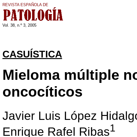
REVISTA ESPAÑOLA DE
Vol. 3
8
, n.º
3
, 200
5
CASUÍSTICA
Mieloma múltiple n
oncocíticos
Javier Luis López Hidal
1
Enrique Rafel Ribas