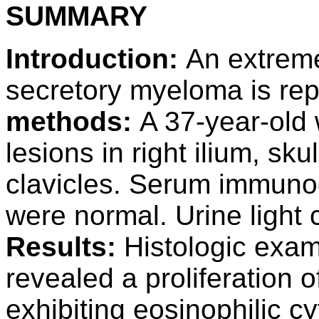
SUMMARY
Introduction:
An extreme
secretory myeloma is re
methods:
A 37-year-old
lesions in right ilium, sk
clavicles. Serum immunog
were normal. Urine light
Results:
Histologic exam
revealed a proliferation 
exhibiting eosinophilic c