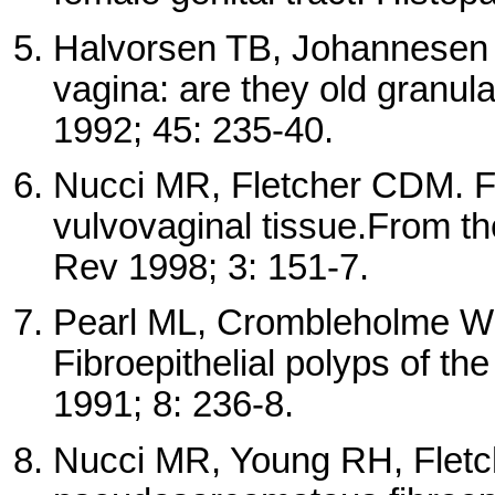
Halvorsen TB, Johannesen E.
vagina: are they old granula
1992; 45: 235-40.
Nucci MR, Fletcher CDM. Fib
vulvovaginal tissue.From th
Rev 1998; 3: 151-7.
Pearl ML, Crombleholme WR
Fibroepithelial polyps of th
1991; 8: 236-8.
Nucci MR, Young RH, Fletch