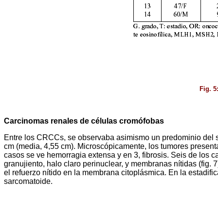
Fig. 5
Carcinomas renales de células cromófobas
Entre los CRCCs, se observaba asimismo un predominio del se
cm (media, 4,55 cm). Microscópicamente, los tumores presenta
casos se ve hemorragia extensa y en 3, fibrosis. Seis de los 
granujiento, halo claro perinuclear, y membranas nítidas (fig.
el refuerzo nítido en la membrana citoplásmica. En la estadif
sarcomatoide.