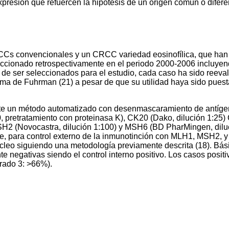
resión que refuercen la hipótesis de un origen común o diferenc
CCs convencionales y un CRCC variedad eosinofílica, que han 
ccionado retrospectivamente en el periodo 2000-2006 incluye
de ser seleccionados para el estudio, cada caso ha sido reevalu
tema de Fuhrman (21) a pesar de que su utilidad haya sido puesta
e un método automatizado con desenmascaramiento de antígenos
, pretratamiento con proteinasa K), CK20 (Dako, dilución 1:25)
H2 (Novocastra, dilución 1:100) y MSH6 (BD PharMingen, diluci
ble, para control externo de la inmunotinción con MLH1, MSH2, y
 núcleo siguiendo una metodología previamente descrita (18). B
 negativas siendo el control interno positivo. Los casos posi
grado 3: >66%).