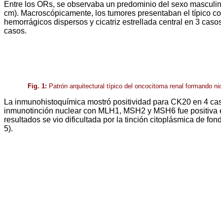
Entre los ORs, se observaba un predominio del sexo masculino
cm). Macroscópicamente, los tumores presentaban el típico co
hemorrágicos dispersos y cicatriz estrellada central en 3 casos.
casos.
Fig. 1:
Patrón arquitectural típico del oncocitoma renal formando n
La inmunohistoquímica mostró positividad para CK20 en 4 casos 
inmunotinción nuclear con MLH1, MSH2 y MSH6 fue positiva en 6,
resultados se vio dificultada por la tinción citoplásmica de f
5).