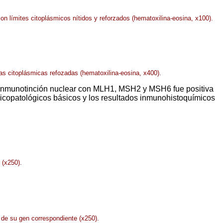
on límites citoplásmicos nítidos y reforzados (hematoxilina-eosina, x100).
as citoplásmicas refozadas (hematoxilina-eosina, x400).
a inmunotinción nuclear con MLH1, MSH2 y MSH6 fue positiva
linicopatológicos básicos y los resultados inmunohistoquímicos
 (x250).
 de su gen correspondiente (x250).