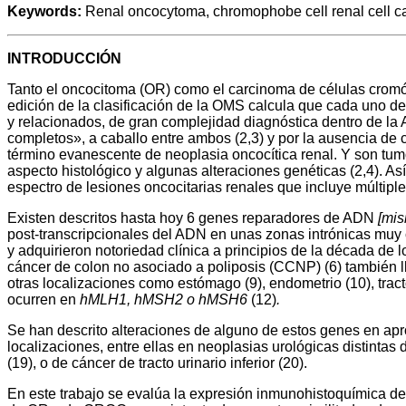
Keywords:
Renal oncocytoma, chromophobe cell renal cell
INTRODUCCIÓN
Tanto el oncocitoma (OR) como el carcinoma de células cromóf
edición de la clasificación de la OMS calcula que cada uno de
y relacionados, de gran complejidad diagnóstica dentro de la 
completos», a caballo entre ambos (2,3) y por la ausencia de cr
término evanescente de neoplasia oncocítica renal. Y son tum
aspecto histológico y algunas alteraciones genéticas (2,4). 
espectro de lesiones oncocitarias renales que incluye múltiple
Existen descritos hasta hoy 6 genes reparadores de ADN
[mis
post-transcripcionales del ADN en unas zonas intrónicas mu
y adquirieron notoriedad clínica a principios de la década de 
cáncer de colon no asociado a poliposis (CCNP) (6) también l
otras localizaciones como estómago (9), endometrio (10), trac
ocurren en
hMLH1, hMSH2 o hMSH6
(12)
.
Se han descrito alteraciones de alguno de estos genes en ap
localizaciones, entre ellas en neoplasias urológicas distintas
(19), o de cáncer de tracto urinario inferior (20).
En este trabajo se evalúa la expresión inmunohistoquímica de