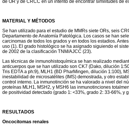
de OR y de CRCC en un intento de encontrar similitudes de exp
MATERIAL Y MÉTODOS
Se han utilizado para el estudio de MMRs siete ORs, seis CR
Departamento de Anatomía Patológica. Los casos se han sele
carcinomas de todos los grados y en todos los estadios. Antes 
uso (1). El grado histológico se ha asignado siguiendo el sis
de 2002 de la clasificación TNM/AJCC (23).
Las técnicas de inmunohistoquímica se han realizado mediant
anticuerpos que se han utilizado son CK7 (Dako, dilución 1:50
Tris EDTA a ph:9), MLH1 (BD PharMingen, dilución 1:100), MS
inestabilidad de microsatélites (IMS) demostrada, y otro esta
control interno. La inmunotinción se ha valorado a nivel del
proteínas MLH1, MSH2, y MSH6 las inmunotinciones totalmente
de positividad detectado (grado 1: <33%, grado 2: 33-66%, y 
RESULTADOS
Oncocitomas renales