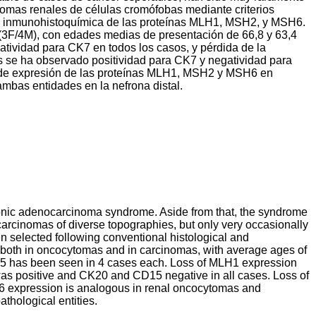
omas renales de células cromófobas mediante criterios
ón inmunohistoquímica de las proteínas MLH1, MSH2, y MSH6.
 (3F/4M), con edades medias de presentación de 66,8 y 63,4
tividad para CK7 en todos los casos, y pérdida de la
 se ha observado positividad para CK7 y negatividad para
 de expresión de las proteínas MLH1, MSH2 y MSH6 en
mbas entidades en la nefrona distal.
olonic adenocarcinoma syndrome. Aside from that, the syndrome
carcinomas of diverse topographies, but only very occasionally
selected following conventional histological and
both in oncocytomas and in carcinomas, with average ages of
15 has been seen in 4 cases each. Loss of MLH1 expression
as positive and CK20 and CD15 negative in all cases. Loss of
expression is analogous in renal oncocytomas and
thological entities.