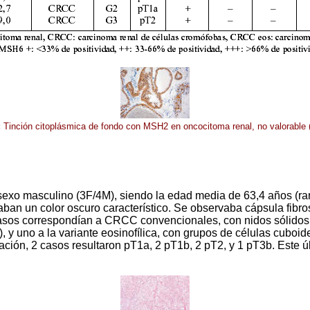
:
Tinción citoplásmica de fondo con MSH2 en oncocitoma renal, no valorable 
xo masculino (3F/4M), siendo la edad media de 63,4 años (rango
ban un color oscuro característico. Se observaba cápsula fibro
casos correspondían a CRCC convencionales, con nidos sólidos d
 7), y uno a la variante eosinofílica, con grupos de células cu
icación, 2 casos resultaron pT1a, 2 pT1b, 2 pT2, y 1 pT3b. Este