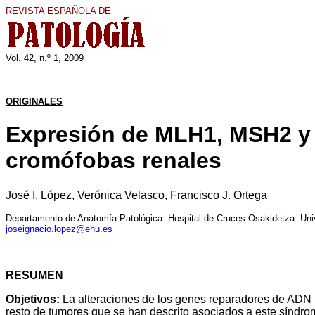
REVISTA ESPAÑOLA DE
Vol.
42
, n.º 1, 200
9
ORIGINALES
Expresión de MLH1, MSH2 y
cromófobas renales
José I. López, Verónica Velasco, Francisco J. Ortega
Departamento de Anatomía Patológica. Hospital de Cruces-Osakidetza. Uni
joseignacio.lopez@ehu.es
RESUMEN
Objetivos:
La alteraciones de los genes reparadores de ADN ll
resto de tumores que se han descrito asociados a este síndr