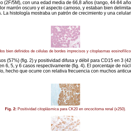
 (2F/5M), con una edad media de 66,8 años (rango, 44-84 años)
lor marrón oscuro y el aspecto carnoso, y estaban bien delimi
 La histología mostraba un patrón de crecimiento y una celularida
idos bien definidos de células de bordes imprecisos y citoplasmas eosinofíli
(57%) (fig. 2) y positividad difusa y débil para CD15 en 3 (42,
 5, y 6 casos respectivamente (fig. 4). El porcentaje de núcleo
ondo, hecho que ocurre con relativa frecuencia con muchos anticue
Fig. 2:
Positividad citoplásmica para CK20 en oncocitoma renal (x250).