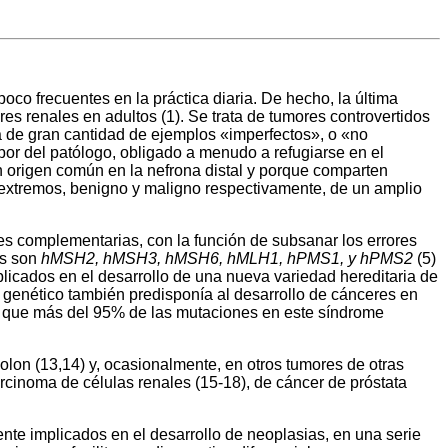
co frecuentes en la práctica diaria. De hecho, la última
s renales en adultos (1). Se trata de tumores controvertidos
ia de gran cantidad de ejemplos «imperfectos», o «no
labor del patólogo, obligado a menudo a refugiarse en el
n origen común en la nefrona distal y porque comparten
 extremos, benigno y maligno respectivamente, de un amplio
nes complementarias, con la función de subsanar los errores
es son
hMSH2, hMSH3, hMSH6, hMLH1, hPMS1, y hPMS2
(5)
plicados en el desarrollo de una nueva variedad hereditaria de
 genético también predisponía al desarrollo de cánceres en
ado que más del 95% de las mutaciones en este síndrome
lon (13,14) y, ocasionalmente, en otros tumores de otras
carcinoma de células renales (15-18), de cáncer de próstata
te implicados en el desarrollo de neoplasias, en una serie