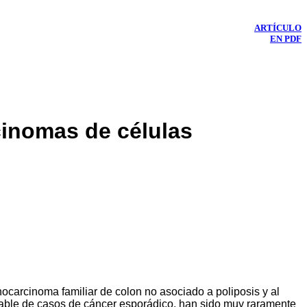
ARTÍCULO
EN PDF
inomas de células
nocarcinoma familiar de colon no asociado a poliposis y al
iable de casos de cáncer esporádico, han sido muy raramente