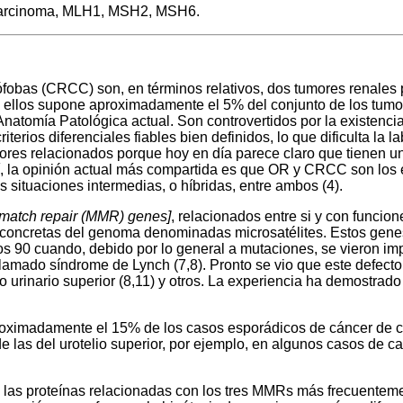
 carcinoma, MLH1, MSH2, MSH6.
obas (CRCC) son, en términos relativos, dos tumores renales po
 ellos supone aproximadamente el 5% del conjunto de los tumore
Anatomía Patológica actual. Son controvertidos por la existenc
iterios diferenciales fiables bien definidos, lo que dificulta la 
ores relacionados porque hoy en día parece claro que tienen u
Así, la opinión actual más compartida es que OR y CRCC son los
s situaciones intermedias, o híbridas, entre ambos (4).
match repair (MMR) genes]
, relacionados entre si y con funcio
y concretas del genoma denominadas microsatélites. Estos gen
los 90 cuando, debido por lo general a mutaciones, se vieron im
lamado síndrome de Lynch (7,8). Pronto se vio que este defecto
to urinario superior (8,11) y otros. La experiencia ha demostr
roximadamente el 15% de los casos esporádicos de cáncer de co
 de las del urotelio superior, por ejemplo, en algunos casos de 
 las proteínas relacionadas con los tres MMRs más frecuentemen