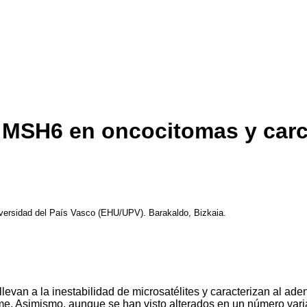
 MSH6 en oncocitomas y carc
versidad del País Vasco (EHU/UPV). Barakaldo, Bizkaia.
evan a la inestabilidad de microsatélites y caracterizan al ade
ome. Asimismo, aunque se han visto alterados en un número var