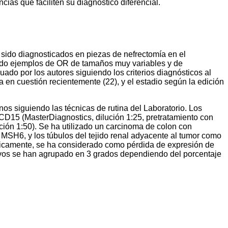
ias que faciliten su diagnostico diferencial.
sido diagnosticados en piezas de nefrectomía en el
ndo ejemplos de OR de tamaños muy variables y de
ado por los autores siguiendo los criterios diagnósticos al
 en cuestión recientemente (22), y el estadio según la edición
 siguiendo las técnicas de rutina del Laboratorio. Los
 CD15 (MasterDiagnostics, dilución 1:25, pretratamiento con
ón 1:50). Se ha utilizado un carcinoma de colon con
 MSH6, y los túbulos del tejido renal adyacente al tumor como
ásicamente, se ha considerado como pérdida de expresión de
tivos se han agrupado en 3 grados dependiendo del porcentaje