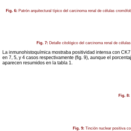
Fig. 6:
Patrón arquitectural típico del carcinoma renal de células cromófo
Fig. 7:
Detalle citológico del carcinoma renal de célul
La inmunohistoquímica mostraba positividad intensa con CK7 
en 7, 5, y 4 casos respectivamente (fig. 9), aunque el porcent
aparecen resumidos en la tabla 1.
Fig. 8:
Fig. 9:
Tinción nuclear positiva c