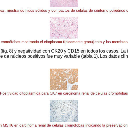
bas, mostrando nidos sólidos y compactos de células de contorno poliédrico c
as cromófobas mostrando el citoplasma típicamente granujiento y las membran
(fig. 8) y negatividad con CK20 y CD15 en todos los casos. L
aje de núcleos positivos fue muy variable (tabla 1). Los datos c
Positividad citoplásmica para CK7 en carcinoma renal de células cromófobas
on MSH6 en carcinoma renal de células cromófobas indicando la preservación