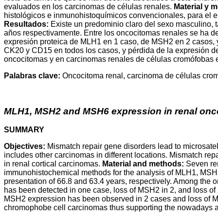
evaluados en los carcinomas de células renales.
Material y 
histológicos e inmunohistoquímicos convencionales, para el
Resultados:
Existe un predominio claro del sexo masculino, 
años respectivamente. Entre los oncocitomas renales se ha de
expresión proteica de MLH1 en 1 caso, de MSH2 en 2 casos, 
CK20 y CD15 en todos los casos, y pérdida de la expresión
oncocitomas y en carcinomas renales de células cromófobas es
Palabras clave:
Oncocitoma renal, carcinoma de células cr
MLH1, MSH2 and MSH6 expression in renal on
SUMMARY
Objectives:
Mismatch repair gene disorders lead to microsatel
includes other carcinomas in different locations. Mismatch re
in renal cortical carcinomas.
Material and methods:
Seven ren
immunohistochemical methods for the analysis of MLH1, MS
presentation of 66.8 and 63.4 years, respectively. Among th
has been detected in one case, loss of MSH2 in 2, and loss 
MSH2 expression has been observed in 2 cases and loss of 
chromophobe cell carcinomas thus supporting the nowadays accep