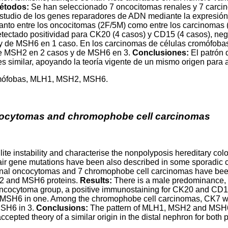
métodos:
Se han seleccionado 7 oncocitomas renales y 7 carcin
 estudio de los genes reparadores de ADN mediante la expresi
tanto entre los oncocitomas (2F/5M) como entre los carcinomas
tectado positividad para CK20 (4 casos) y CD15 (4 casos), nega
y de MSH6 en 1 caso. En los carcinomas de células cromófobas
 de MSH2 en 2 casos y de MSH6 en 3.
Conclusiones:
El patrón
 similar, apoyando la teoría vigente de un mismo origen para a
omófobas, MLH1, MSH2, MSH6.
cocytomas and chromophobe cell carcinomas
lite instability and characterise the nonpolyposis hereditary c
pair gene mutations have been also described in some sporadic 
al oncocytomas and 7 chromophobe cell carcinomas have been 
H2 and MSH6 proteins.
Results:
There is a male predominance, 
e oncocytoma group, a positive immunostaining for CK20 and CD
of MSH6 in one. Among the chromophobe cell carcinomas, CK7 w
MSH6 in 3.
Conclusions:
The pattern of MLH1, MSH2 and MSH6 
ted theory of a similar origin in the distal nephron for both pa