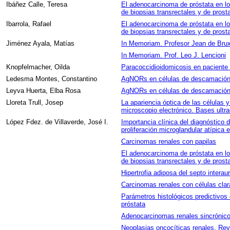
Ibáñez Calle, Teresa
El adenocarcinoma de próstata en lo
de biopsias transrectales y de prost
Ibarrola, Rafael
El adenocarcinoma de próstata en lo
de biopsias transrectales y de prost
Jiménez Ayala, Matías
In Memoriam. Profesor Jean de Bru
In Memoriam. Prof. Leo J. Lencioni
Knopfelmacher, Oilda
Paracoccidioidomicosis en paciente
Ledesma Montes, Constantino
AgNORs en células de descamación 
Leyva Huerta, Elba Rosa
AgNORs en células de descamación 
Lloreta Trull, Josep
La apariencia óptica de las células y
microscopio electrónico. Bases ultra
López Fdez. de Villaverde, José I.
Importancia clínica del diagnóstico d
proliferación microglandular atípica 
Carcinomas renales con papilas
El adenocarcinoma de próstata en lo
de biopsias transrectales y de prost
Hipertrofia adiposa del septo interaur
Carcinomas renales con células clar
Parámetros histológicos predictivos 
próstata
Adenocarcinomas renales sincrónicos
Neoplasias oncocíticas renales. Revi