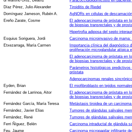
di Martino Ortiz, Beatriz
Paracoccidioidomicosis en paciente
Díaz Pérez, Julio Alexander
Tiroiditis de Riedel
Domínguez Jameson, Rubén A.
AgNORs en células de descamación 
Ereño Zarate, Cosme
El adenocarcinoma de próstata en lo
de biopsias transrectales y de prost
Hipertrofia adiposa del septo interaur
Esquius Soriguera, Jordi
Carcinoma microinvasivo de mama: E
Etxezarraga, María Carmen
Importancia clínica del diagnóstico d
proliferación microglandular atípica 
El adenocarcinoma de próstata en lo
de biopsias transrectales y de prost
Parámetros histológicos predictivos 
próstata
Adenocarcinomas renales sincrónicos
Eyden, Brian
El miofibroblasto en tejidos normale
Fernández de Larrinoa, Aitor
El adenocarcinoma de próstata en lo
de biopsias transrectales y de prost
Fernández García, María Teresa
Metástasis tiroidea de un carcinoma 
Fernández, Javier Elias
Tumores de glándulas salivales men
Fernández, René
Tumores de glándulas salivales men
Ferri Ñíguez, Belén
Carcinoma intraductal de glándula s
Feu, Jaume
Carcinoma micropapilar infiltrante d