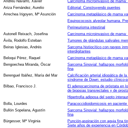
Andreu Navarro, Xavier
Carcinoma microinvasivo de mama: E
Ariza Fernández, Aurelio
Editorial: Construyendo puentes
Arrechea Irigoyen, Mª Asunción
Carcinoma metaplásico de mama vari
Equinococosis alveolar humana. Pre
Perineurioma intestinal
Autonell Reixach, Josefina
Carcinoma microinvasivo de mama: E
Ávila, Rodolfo Esteban
Tumores de glándulas salivales men
Beiras Iglesias, Andrés
Sarcoma histiocítico con rasgos inm
interdigitantes
Beloqui Pérez, Raquel
Carcinoma metaplásico de mama vari
Bengoechea Miranda, Óscar
Sarcoma Sinovial: hallazgos morfoló
fina
Berenguel Ibáñez, María del Mar
Calcificación arterial idiopática de l
síndrome de Down: estudio clínico-p
Bilbao, Francisco J.
El adenocarcinoma de próstata en lo
de biopsias transrectales y de prost
Hipertrofia adiposa del septo interaur
Bolla, Lourdes
Paracoccidioidomicosis en paciente
Bullón Sopelana, Agustín
Sarcoma Sinovial: hallazgos morfoló
fina
Bürgesser, Mª Virginia
Punción-aspiración con aguja fina tir
Siete años de experiencia en Córdob