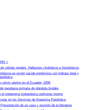
 HIV +
de células renales. Hallazgos citológicos e histológicos
a infancia en recién nacido pretérmino con hídrops fetal y
atológico
e cérvix uterino en el Ecuador, 2006
 neoplasia primaria de glándula tiroides
 en el melanoma metastásico pulmonar murino
isular en los Servicios de Anatomía Patológica
resentación de un caso y revisión de la literatura