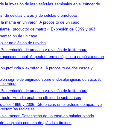
de la invasión de las vesículas seminales en el cáncer de
, de células claras y de células cromófobas
e la mama en un varón. A propósito de un caso
ante «productor de matriz». Expresión de CD99 y p63
sentación de un caso
ilar no clásico de tiroides
resentación de un caso y revisión de la literatura
 apéndice cecal. Aspectos terminológicos a propósito de un
ón profunda y extrafacial. A propósito de dos casos y
lon sigmoide originado sobre endosalpingiosis quística. A
literatura
resentación de un caso y revisión de la literatura
tículo. Estudio anatomo-clínico de siete casos
s años 1999 y 2006. Diferencias en el estudio comparativo
atectomías radicales
alival menor. Descripción de un caso en paladar blando
 neoplasia primaria de glándula tiroides