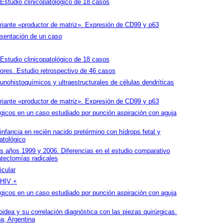
studio clinicopatológico de 18 casos
ante «productor de matriz». Expresión de CD99 y p63
sentación de un caso
studio clinicopatológico de 18 casos
ores. Estudio retrospectivo de 46 casos
unohistoquímicos y ultraestructurales de células dendríticas
ante «productor de matriz». Expresión de CD99 y p63
gicos en un caso estudiado por punción aspiración con aguja
a infancia en recién nacido pretérmino con hídrops fetal y
atológico
s años 1999 y 2006. Diferencias en el estudio comparativo
atectomías radicales
icular
 HIV +
gicos en un caso estudiado por punción aspiración con aguja
oidea y su correlación diagnóstica con las piezas quirúrgicas.
a, Argentina