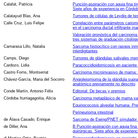
Calafat, Patricia
Punción-aspiración con aguja fina tir
Siete años de experiencia en Córdob
Calatayud Blas, Ana
Tumores de células de Leydig de tes
Calle Cruz, Luis Felipe
Correlación entre parámetros cariom
en el carcinoma ductal infiltrante m
Valoración pronóstica del carcinoma
tres sistemas de graduación citológi
Camarasa Lillo, Natalia
Sarcoma histiocítico con rasgos inm
interdigitantes
Camps, Diego
Tumores de glándulas salivales men
Cardozo, Lidia
Paracoccidioidomicosis en paciente
Castro Forns, Montserrat
Carcinoma microinvasivo de mama: E
Chávez-García, Maria del Socorro
Angioleiomioma de la glándula supra
anatómico previamente no descrito
Conde Martín, Antonio Félix
Editorial: De becas y premios
Córdoba Iturriagagoitia, Alicia
Carcinoma metaplásico de mama vari
Equinococosis alveolar humana. Pre
Perineurioma intestinal
de Álava Casado, Enrique
Sarcoma de Ewing/PNET simulador de
de Diller, Ana
B Punción-aspiración con aguja fina 
quirúrgicas. Siete años de experienc