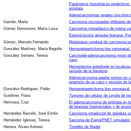
Parámetros histológicos predictivos 
próstata
Adenocarcinomas renales sincrónicos
Garrido, Marta
Carcinoma micropapilar infiltrante d
Gómez Dorronsoro, María Luisa
Carcinoma metaplásico de mama vari
Equinococosis alveolar humana. Pre
Gómez, Marcelo Fernando
Metástasis cerebral de carcinoma pap
González Martínez, María Begoña
Hemangiopericitoma tipo senonasal. P
González Serrano, Teresa
Carcinoide-adenocarcinoma mixto de
caso
Hemangioma epitelioide en localizaci
revisión de la literatura
Adenocarcinoma papilar seroso en co
propósito de un caso y revisión de la 
Gonzalvo Rodríguez, Pablo
Hemangiopericitoma tipo senonasal. P
Gunthner, Franz
Tumores de células de Leydig de tes
Hermosa, Cruz
El adenocarcinoma de próstata en lo
de biopsias transrectales y de prost
Hernández Barceló, José Emilio
Carcinoma intraductal de glándula s
Hernández Iglesias, Teresa
Sarcoma de Ewing/PNET simulador de
Herrera, Álvaro Antonio
Tiroiditis de Riedel