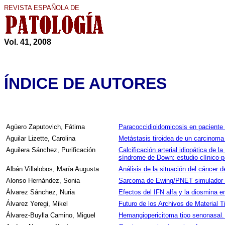
REVISTA ESPAÑOLA DE
Vol. 41, 2008
ÍNDICE DE AUTORES
Agüero Zaputovich, Fátima
Paracoccidioidomicosis en paciente
Aguilar Lizette, Carolina
Metástasis tiroidea de un carcinoma 
Aguilera Sánchez, Purificación
Calcificación arterial idiopática de l
síndrome de Down: estudio clínico-p
Albán Villalobos, María Augusta
Análisis de la situación del cáncer d
Alonso Hernández, Sonia
Sarcoma de Ewing/PNET simulador de
Álvarez Sánchez, Nuria
Efectos del IFN alfa y la diosmina
Álvarez Yeregi, Mikel
Futuro de los Archivos de Material T
Álvarez-Buylla Camino, Miguel
Hemangiopericitoma tipo senonasal. P