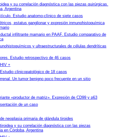
oidea y su correlación diagnóstica con las piezas quirúrgicas.
a, Argentina
tículo. Estudio anatomo-clínico de siete casos
étricos, estatus ganglionar y expresión inmunohistoquímica
amario
 ductal infiltrante mamario en PAAF. Estudio comparativo de
ca
unohistoquímicos y ultraestructurales de células dendríticas
ores. Estudio retrospectivo de 46 casos
 HIV +
studio clinicopatológico de 18 casos
rrenal. Un tumor benigno poco frecuente en un sitio
ante «productor de matriz». Expresión de CD99 y p63
sentación de un caso
 neoplasia primaria de glándula tiroides
tiroidea y su correlación diagnóstica con las piezas
ia en Córdoba, Argentina