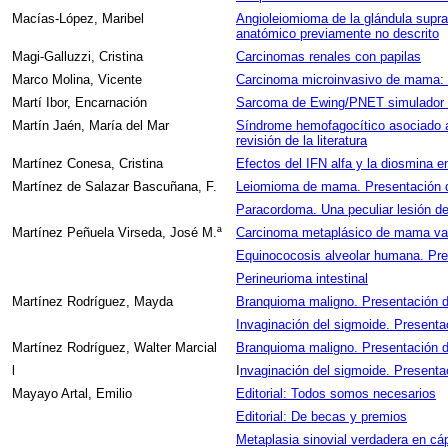
Macías-López, Maribel
Angioleiomioma de la glándula supra
anatómico previamente no descrito
Magi-Galluzzi, Cristina
Carcinomas renales con papilas
Marco Molina, Vicente
Carcinoma microinvasivo de mama: E
Martí Ibor, Encarnación
Sarcoma de Ewing/PNET simulador de
Martín Jaén, María del Mar
Síndrome hemofagocítico asociado a
revisión de la literatura
Martínez Conesa, Cristina
Efectos del IFN alfa y la diosmina
Martínez de Salazar Bascuñana, F.
Leiomioma de mama. Presentación 
Paracordoma. Una peculiar lesión de
Martínez Peñuela Virseda, José M.ª
Carcinoma metaplásico de mama vari
Equinococosis alveolar humana. Pre
Perineurioma intestinal
Martínez Rodríguez, Mayda
Branquioma maligno. Presentación de 
Invaginación del sigmoide. Presentac
Martínez Rodríguez, Walter Marcial
Branquioma maligno. Presentación de 
l
I
nvaginación del sigmoide. Presentac
Mayayo Artal, Emilio
Editorial: Todos somos necesarios
Editorial: De becas y premios
Metaplasia sinovial verdadera en c