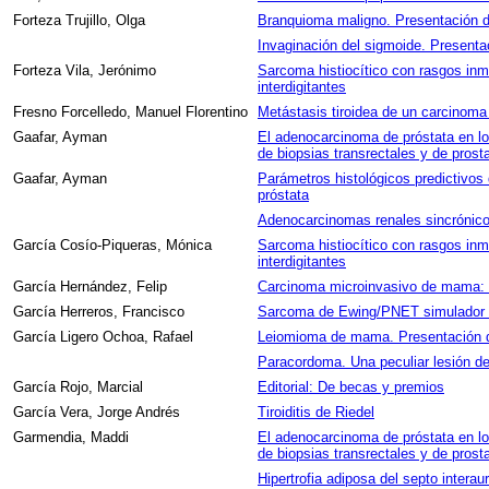
Forteza Trujillo, Olga
Branquioma maligno. Presentación de 
Invaginación del sigmoide. Presentac
Forteza Vila, Jerónimo
Sarcoma histiocítico con rasgos inm
interdigitantes
Fresno Forcelledo, Manuel Florentino
Metástasis tiroidea de un carcinoma 
Gaafar, Ayman
El adenocarcinoma de próstata en lo
de biopsias transrectales y de prost
Gaafar, Ayman
Parámetros histológicos predictivos 
próstata
Adenocarcinomas renales sincrónicos
García Cosío-Piqueras, Mónica
Sarcoma histiocítico con rasgos inm
interdigitantes
García Hernández, Felip
Carcinoma microinvasivo de mama: E
García Herreros, Francisco
Sarcoma de Ewing/PNET simulador de
García Ligero Ochoa, Rafael
Leiomioma de mama. Presentación 
Paracordoma. Una peculiar lesión de
García Rojo, Marcial
Editorial: De becas y premios
García Vera, Jorge Andrés
Tiroiditis de Riedel
Garmendia, Maddi
El adenocarcinoma de próstata en lo
de biopsias transrectales y de prost
Hipertrofia adiposa del septo interaur