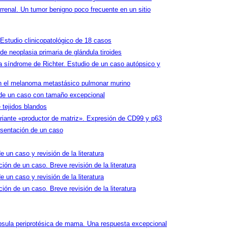
rrenal. Un tumor benigno poco frecuente en un sitio
studio clinicopatológico de 18 casos
 neoplasia primaria de glándula tiroides
 síndrome de Richter. Estudio de un caso autópsico y
 en el melanoma metastásico pulmonar murino
de un caso con tamaño excepcional
 tejidos blandos
ante «productor de matriz». Expresión de CD99 y p63
sentación de un caso
un caso y revisión de la literatura
ión de un caso. Breve revisión de la literatura
un caso y revisión de la literatura
ión de un caso. Breve revisión de la literatura
ápsula periprotésica de mama. Una respuesta excepcional